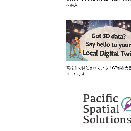
へ突入
高松市で開催されている「G7都市大
来ています！